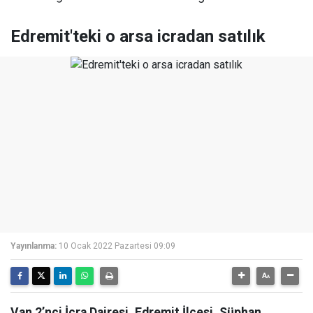
Edremit'teki o arsa icradan satılık
Yayınlanma:
10 Ocak 2022 Pazartesi 09:09
Van 2’nci İcra Dairesi, Edremit İlçesi, Süphan