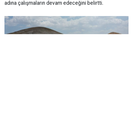
adına çalışmaların devam edeceğini belirtti.
Tamamlanan yolun Çaldıran’a hayırlı olması
temennisinde bulunan Genel Sekreter Çelikel, “Kent
genelinde yaz turizmi olduğu gibi kış turizminin de