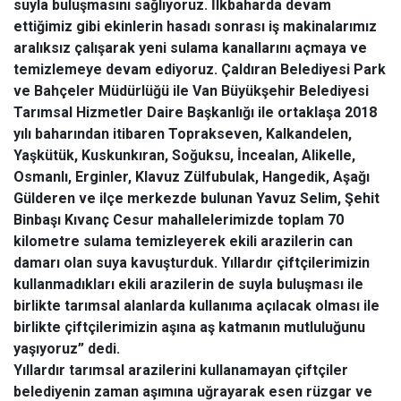
suyla buluşmasını sağlıyoruz. İlkbaharda devam
ettiğimiz gibi ekinlerin hasadı sonrası iş makinalarımız
aralıksız çalışarak yeni sulama kanallarını açmaya ve
temizlemeye devam ediyoruz. Çaldıran Belediyesi Park
ve Bahçeler Müdürlüğü ile Van Büyükşehir Belediyesi
Tarımsal Hizmetler Daire Başkanlığı ile ortaklaşa 2018
yılı baharından itibaren Toprakseven, Kalkandelen,
Yaşkütük, Kuskunkıran, Soğuksu, İncealan, Alikelle,
Osmanlı, Erginler, Klavuz Zülfubulak, Hangedik, Aşağı
Gülderen ve ilçe merkezde bulunan Yavuz Selim, Şehit
Binbaşı Kıvanç Cesur mahallelerimizde toplam 70
kilometre sulama temizleyerek ekili arazilerin can
damarı olan suya kavuşturduk. Yıllardır çiftçilerimizin
kullanmadıkları ekili arazilerin de suyla buluşması ile
birlikte tarımsal alanlarda kullanıma açılacak olması ile
birlikte çiftçilerimizin aşına aş katmanın mutluluğunu
yaşıyoruz” dedi.
Yıllardır tarımsal arazilerini kullanamayan çiftçiler
belediyenin zaman aşımına uğrayarak esen rüzgar ve