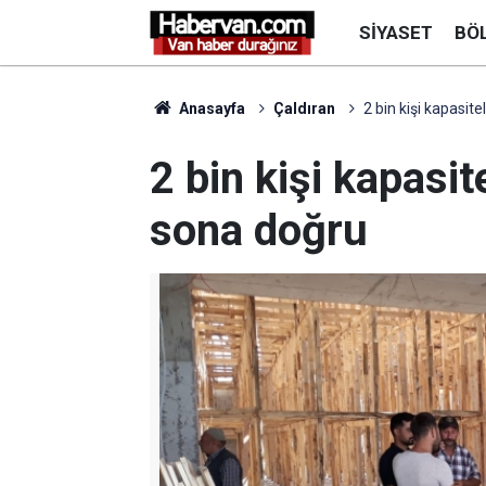
SIYASET
BÖ
Anasayfa
Çaldıran
2 bin kişi kapasit
2 bin kişi kapasit
sona doğru