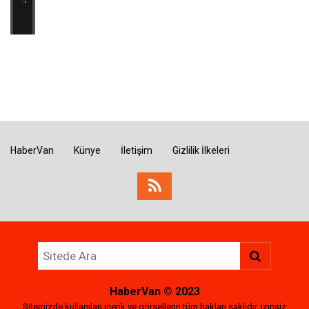
HaberVan
Künye
İletişim
Gizlilik İlkeleri
HaberVan
© 2023
Sitemizde kullanılan içerik ve görsellerin tüm hakları saklıdır, izinsiz