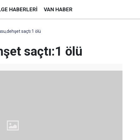
LGE HABERLERI
VAN HABER
su,dehşet saçtı:1 ölü
şet saçtı:1 ölü