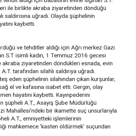
ehdit aldığı için babasının evine sığınan S.T.
leri ile birlikte akraba ziyaretinden döndüğü
ı saldırısına uğradı. Olayda şüphelinin
tını kaybetti.
rdüğü ve tehditler aldığı için Ağrı merkez Gazi
nan S.T isimli kadın, 1 Temmuz 2016 gecesi
kte akraba ziyaretinden döndükleri esnada, evin
T. tarafından silahlı saldırıya uğradı.
ateş eden şüphelinin silahından çıkan kurşunlar,
ğ el ve kafasına isabet etti. Gergin, olay
men hayatını kaybetti. Kayınpederini
n şüpheli A.T., Asayiş Şube Müdürlüğü
zi Mahallesi'ndeki bir ikamette suç unsurlarıyla
heli A.T., emniyetteki işlemlerinin
diği mahkemece 'kasten öldürmek' suçundan