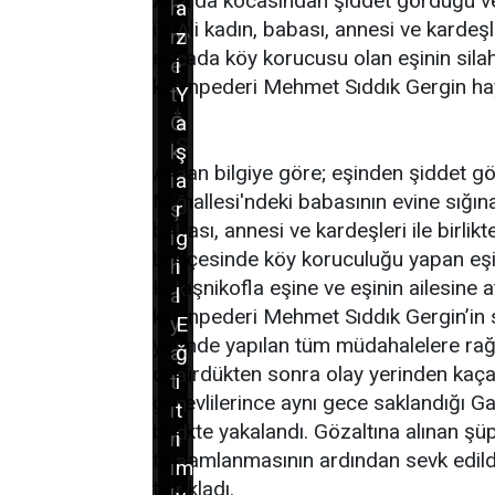
k
Ağrı’da kocasından şiddet gördüğü ve t
2
h
a
ı
isimli kadın, babası, annesi ve kardeş
A
m
z
m
esnada köy korucusu olan eşinin silahl
c
e
i
ç
kayınpederi Mehmet Sıddık Gergin haya
i
t
Y
a
l
Ö
a
l
S
k
ş
ı
Alınan bilgiye göre; eşinden şiddet gö
a
i
a
ş
Mahallesi'ndeki babasının evine sığı
ğ
ş
r
m
babası, annesi ve kardeşleri ile birli
l
i
g
a
bahçesinde köy koruculuğu yapan eşi A.
ı
h
i
s
Kalaşnikofla eşine ve eşinin ailesine 
k
a
l
ı
kayınpederi Mehmet Sıddık Gergin’in sa
,
y
E
y
yerinde yapılan tüm müdahalelere rağ
j
a
ğ
a
öldürdükten sonra olay yerinden kaça
a
t
i
p
görevlilerince aynı gece saklandığı Ga
n
ı
t
a
birlikte yakalandı. Gözaltına alınan şüp
d
n
i
n
tamamlanmasının ardından sevk edil
a
ı
m
i
tutukladı.
r