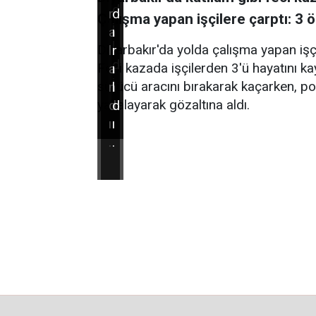
d
r
d
Çalışma yapan işçilere çarptı: 3 öl
i
a
ı
l
Diyarbakır'da yolda çalışma yapan işçi
l
r
d
Feci kazada işçilerden 3'ü hayatını ka
a
ı
i
sürücü aracını bırakarak kaçarken, po
n
l
.
yakalayarak gözaltına aldı.
d
d
ı
ı
.
.