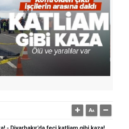
a! - Diyarbakır'da feci katliam gibi kaza!