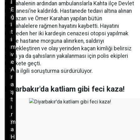
a
l
müdahalenin ardından ambulanslarla Kahta ilçe Devlet
y
,
y
E
Hastanesi’ne kaldırıldı. Hastanede tedavi altına alınan
a
j
a
ğ
Ramazan ve Ömer Karahan yapılan bütün
p
a
t
i
müdahalelere rağmen hayatını kaybetti. Hayatını
a
n
ı
t
kaybeden her iki kardeşin cenazesi otopsi yapılmak
n
d
n
i
üzere hastane morguna alınırken, saldırıyı
i
a
ı
m
gerçekleştiren ve olay yerinden kaçan kimliği belirsiz
ş
r
k
v
şahıs ya da şahısların yakalanması için polis ekipleri
ç
m
a
e
harekete geçti.
i
a
y
A
Olayla ilgili soruşturma sürdürülüyor.
l
v
b
r
e
e
e
a
r
Diyarbakır'da katliam gibi feci kaza!
i
t
ş
e
t
t
t
ç
f
i
ı
a
a
,
r
r
i
Ş
m
p
y
a
a
t
e
h
H
ı