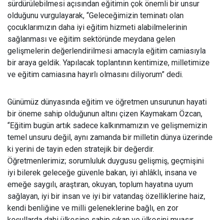
sürdürülebilmesi açısından eğitimin çok önemli bir unsur
olduğunu vurgulayarak, “Geleceğimizin teminatı olan
çocuklarımızın daha iyi eğitim hizmeti alabilmelerinin
sağlanması ve eğitim sektöründe meydana gelen
gelişmelerin değerlendirilmesi amacıyla eğitim camiasıyla
bir araya geldik. Yapılacak toplantının kentimize, milletimize
ve eğitim camiasına hayırlı olmasını diliyorum” dedi.
Günümüz dünyasında eğitim ve öğretmen unsurunun hayati
bir öneme sahip olduğunun altını çizen Kaymakam Özcan,
“Eğitim bugün artık sadece kalkınmamızın ve gelişmemizin
temel unsuru değil, aynı zamanda bir milletin dünya üzerinde
ki yerini de tayin eden stratejik bir değerdir.
Öğretmenlerimiz; sorumluluk duygusu gelişmiş, geçmişini
iyi bilerek geleceğe güvenle bakan, iyi ahlâklı, insana ve
emeğe saygılı, araştıran, okuyan, toplum hayatına uyum
sağlayan, iyi bir insan ve iyi bir vatandaş özelliklerine haiz,
kendi benliğine ve milli geleneklerine bağlı, en zor
koşullarda dahi ülkesine sahip çıkan ve ülkesini muasır