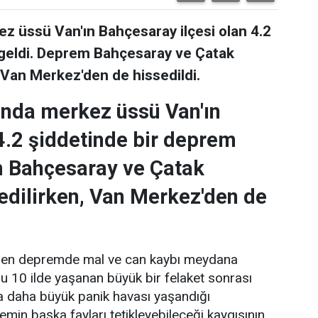
z üssü Van'ın Bahçesaray ilçesi olan 4.2
geldi. Deprem Bahçesaray ve Çatak
n, Van Merkez'den de hissedildi.
ında merkez üssü Van'ın
4.2 şiddetinde bir deprem
 Bahçesaray ve Çatak
ssedilirken, Van Merkez'den de
elen depremde mal ve can kaybı meydana
 10 ilde yaşanan büyük bir felaket sonrası
 daha büyük panik havası yaşandığı
min başka fayları tetikleyebileceği kaygısının