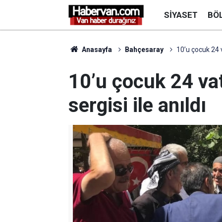
SIYASET
BÖ
Anasayfa
Bahçesaray
10’u çocuk 24 v
10’u çocuk 24 va
sergisi ile anıldı